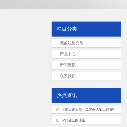
栏目分类
顺盈注册介绍
产品中心
新闻资讯
联系我们
热点资讯
【走近古玉器】二里头遗址出过4件国宝级的绿松石龙，你知道商代妇好墓也出过1条吗？
宋代瓷艺的瑰宝