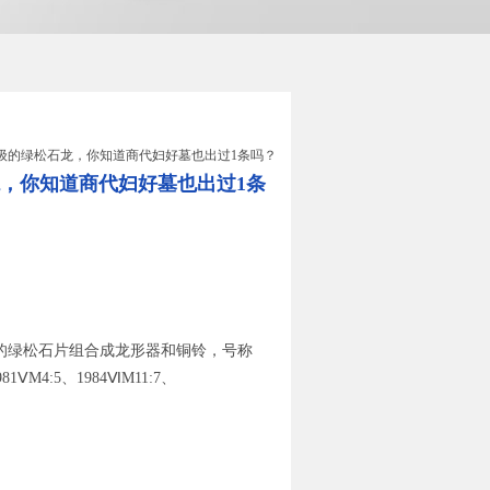
宝级的绿松石龙，你知道商代妇好墓也出过1条吗？
，你知道商代妇好墓也出过1条
麻的绿松石片组合成龙形器和铜铃，号称
4:5、1984ⅥM11:7、